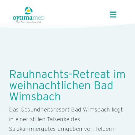
Skip
content
to
Toggle
content
Navigat
UNSER HAUS
ANGEBOTE
Rauhnachts-Retreat im
REGION
weihnachtlichen Bad
Wimsbach
KUR/GVA
Das Gesundheitsresort Bad Wimsbach liegt
KARRIERE
in einer stillen Talsenke des
Salzkammergutes umgeben von Feldern
KONTAKT