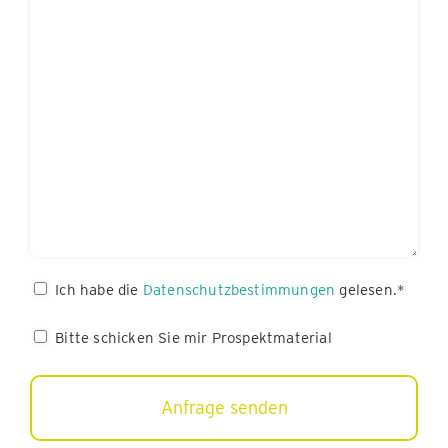
Datenschutz
Ich habe die
Datenschutzbestimmungen
gelesen.*
(erforderlich)
Bitte
Bitte schicken Sie mir Prospektmaterial
schicken
Sie
mir
Prospektmaterial