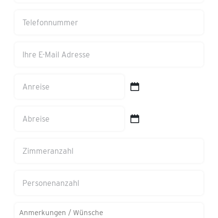
Telefonnummer
Ihre
E-
Mail
Anreise
Adresse
TT
(erforderlich)
Schrägstrich
Abreise
MM
TT
Schrägstrich
Schrägstrich
Zimmeranzahl
JJJJ
MM
Schrägstrich
Personenanzahl
JJJJ
Anmerkungen/Wünsche