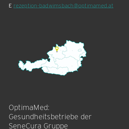
E
rezeption-badwimsbach@optimamed.at
OptimaMed:
Gesundheitsbetriebe der
SeneCura Gruppe