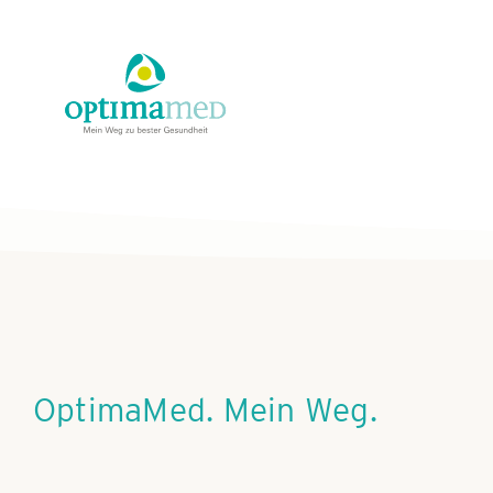
Skip
content
to
content
OptimaMed. Mein Weg.