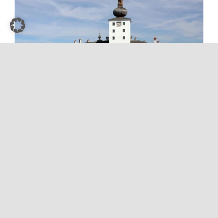
C.Stadler/Bwag,
CC BY-SA 4.0
via Wikimedia Commons